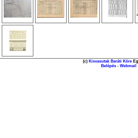
(c)
Kisvasutak Baráti Köre
Eg
Belépés
-
Webmail