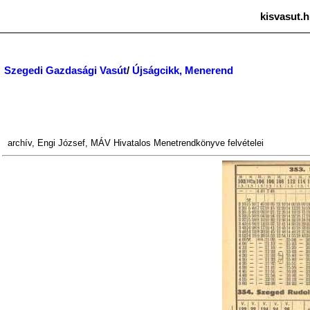
kisvasut.h
Szegedi Gazdasági Vasút
/
Újságcikk, Menerend
archív
,
Engi József
,
MÁV Hivatalos Menetrendkönyve
felvételei