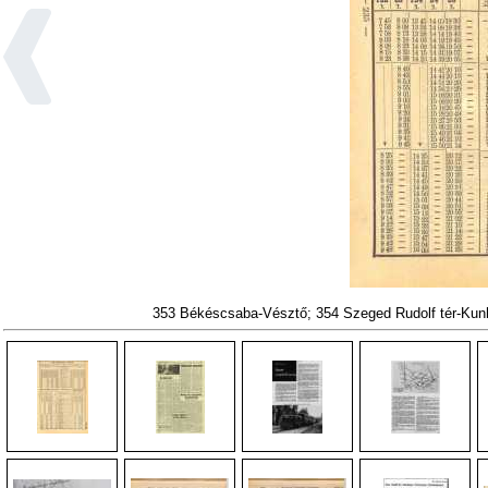
353 Békéscsaba-Vésztő; 354 Szeged Rudolf tér-K