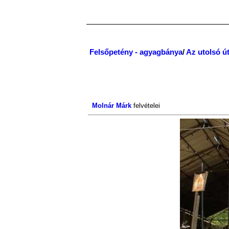
Felsőpetény - agyagbánya
/
Az utolsó út
Molnár Márk
felvételei