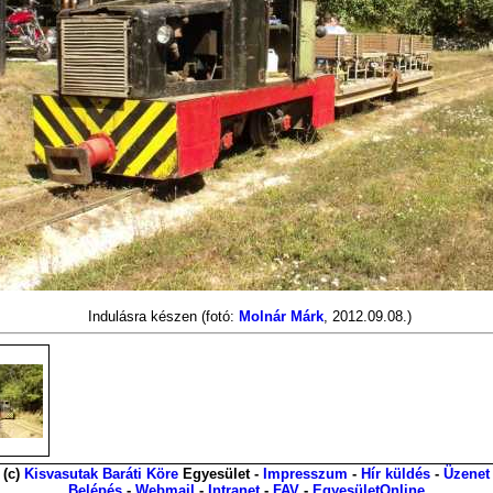
Indulásra készen
(fotó:
Molnár Márk
, 2012.09.08.)
(c)
Kisvasutak Baráti Köre
Egyesület -
Impresszum
-
Hír küldés
-
Üzenet
Belépés
-
Webmail
-
Intranet
-
FAV
-
EgyesületOnline