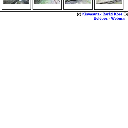
(c)
Kisvasutak Baráti Köre
Eg
Belépés
-
Webmail