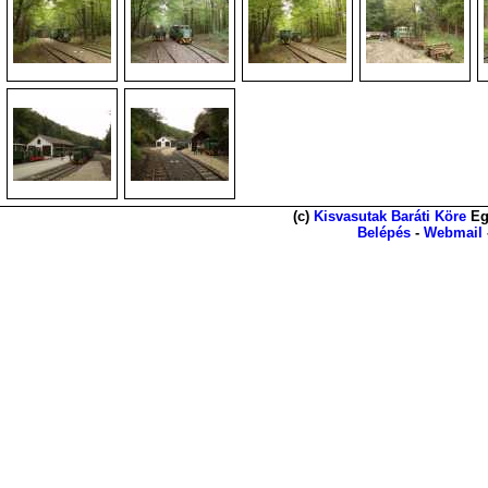
(c)
Kisvasutak Baráti Köre
Eg
Belépés
-
Webmail