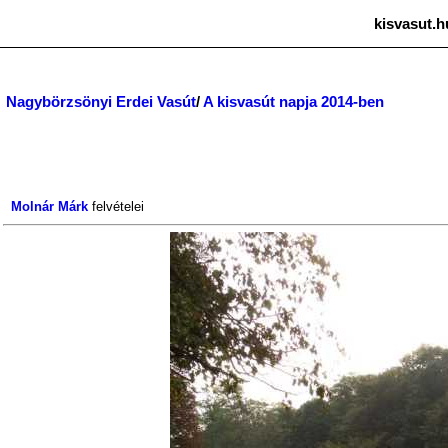
kisvasut.h
Nagybörzsönyi Erdei Vasút
/
A kisvasút napja 2014-ben
Molnár Márk
felvételei