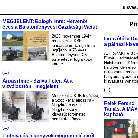
kisvas
MEGJELENT: Balogh Imre: Hetvenöt
Pr
éves a Balatonfenyvesi Gazdasági Vasút
2025. november 19-én
Isonzótól a Do
megjelent a KBK
a pálházi kisv
kiadásában Balogh Imre
legújabb, a 75 éves
Az ÉSZAKERDŐ Zr
Balatonfenyvesi GV
Füzéri Hadtörténet
történetével foglalkozó
Helytörténeti Körre
kötete.
karöltve idén első
alkalommal rendez
(...)
hagyományőrző pá
Árpási Imre - Szilva Péter: Át a
kisvasutas vonato
vízválasztón - megjelent!
(...)
Megjelent a KBK legújabb,
a Szob - Márianosztra -
Felek Ferenc -
Nagyirtáspuszta -
Tamás: A MÁV A
Nagybörzsöny
kisvasút történetét
kapható!
bemutató könyve!
(...)
Tudnivalók a könyvek megrendeléséről