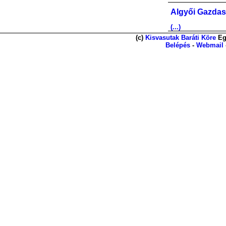
Algyői Gazdas
(...)
(c)
Kisvasutak Baráti Köre
Eg
Belépés
-
Webmail