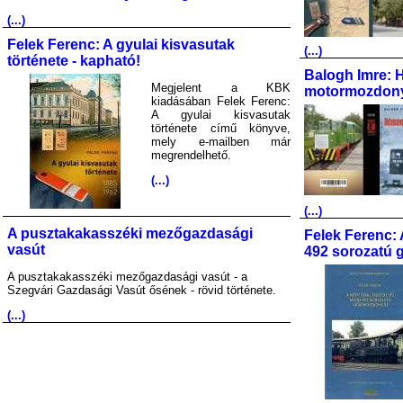
(...)
Felek Ferenc: A gyulai kisvasutak
(...)
története - kapható!
Balogh Imre: 
Megjelent a KBK
motormozdony
kiadásában Felek Ferenc:
A gyulai kisvasutak
története című könyve,
mely e-mailben már
megrendelhető.
(...)
(...)
A pusztakakasszéki mezőgazdasági
Felek Ferenc: 
vasút
492 sorozatú 
A pusztakakasszéki mezőgazdasági vasút - a
Szegvári Gazdasági Vasút ősének - rövid története.
(...)