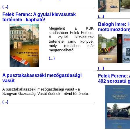
(...)
Felek Ferenc: A gyulai kisvasutak
(...)
története - kapható!
Balogh Imre: 
Megjelent a KBK
motormozdony
kiadásában Felek Ferenc:
A gyulai kisvasutak
története című könyve,
mely e-mailben már
megrendelhető.
(...)
(...)
A pusztakakasszéki mezőgazdasági
Felek Ferenc: 
vasút
492 sorozatú 
A pusztakakasszéki mezőgazdasági vasút - a
Szegvári Gazdasági Vasút ősének - rövid története.
(...)