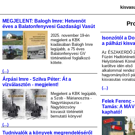
kisvas
MEGJELENT: Balogh Imre: Hetvenöt
Pr
éves a Balatonfenyvesi Gazdasági Vasút
2025. november 19-én
Isonzótól a Do
megjelent a KBK
a pálházi kisv
kiadásában Balogh Imre
legújabb, a 75 éves
Az ÉSZAKERDŐ Zr
Balatonfenyvesi GV
Füzéri Hadtörténet
történetével foglalkozó
Helytörténeti Körre
kötete.
karöltve idén első
alkalommal rendez
(...)
hagyományőrző pá
Árpási Imre - Szilva Péter: Át a
kisvasutas vonato
vízválasztón - megjelent!
(...)
Megjelent a KBK legújabb,
a Szob - Márianosztra -
Felek Ferenc -
Nagyirtáspuszta -
Tamás: A MÁV A
Nagybörzsöny
kisvasút történetét
kapható!
bemutató könyve!
(...)
Tudnivalók a könyvek megrendeléséről