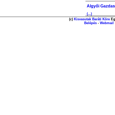
Algyői Gazdas
(...)
(c)
Kisvasutak Baráti Köre
Eg
Belépés
-
Webmail