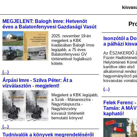
kisvas
MEGJELENT: Balogh Imre: Hetvenöt
Pr
éves a Balatonfenyvesi Gazdasági Vasút
2025. november 19-én
Isonzótól a Do
megjelent a KBK
a pálházi kisv
kiadásában Balogh Imre
legújabb, a 75 éves
Az ÉSZAKERDŐ Zr
Balatonfenyvesi GV
Füzéri Hadtörténet
történetével foglalkozó
Helytörténeti Körre
kötete.
karöltve idén első
alkalommal rendez
(...)
hagyományőrző pá
Árpási Imre - Szilva Péter: Át a
kisvasutas vonato
vízválasztón - megjelent!
(...)
Megjelent a KBK legújabb,
a Szob - Márianosztra -
Felek Ferenc -
Nagyirtáspuszta -
Tamás: A MÁV A
Nagybörzsöny
kisvasút történetét
kapható!
bemutató könyve!
(...)
Tudnivalók a könyvek megrendeléséről