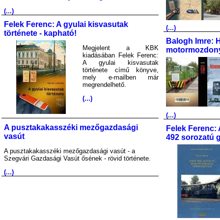
(...)
Felek Ferenc: A gyulai kisvasutak
(...)
története - kapható!
Balogh Imre: 
Megjelent a KBK
motormozdony
kiadásában Felek Ferenc:
A gyulai kisvasutak
története című könyve,
mely e-mailben már
megrendelhető.
(...)
(...)
A pusztakakasszéki mezőgazdasági
Felek Ferenc: 
vasút
492 sorozatú 
A pusztakakasszéki mezőgazdasági vasút - a
Szegvári Gazdasági Vasút ősének - rövid története.
(...)