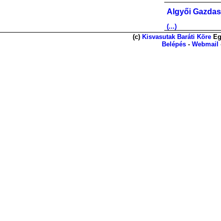
Algyői Gazdas
(...)
(c)
Kisvasutak Baráti Köre
Eg
Belépés
-
Webmail