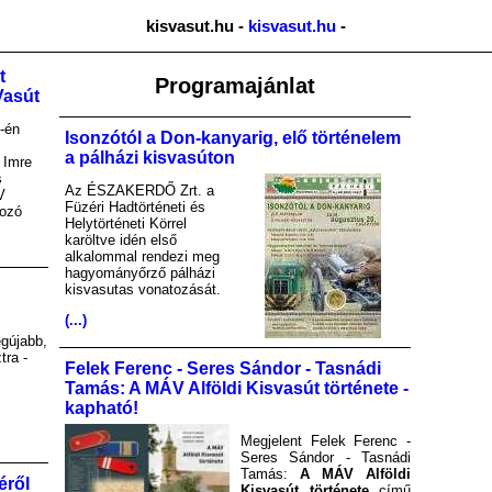
kisvasut.hu -
kisvasut.hu
-
t
Programajánlat
Vasút
-én
Isonzótól a Don-kanyarig, elő történelem
a pálházi kisvasúton
 Imre
s
Az ÉSZAKERDŐ Zrt. a
V
Füzéri Hadtörténeti és
kozó
Helytörténeti Körrel
karöltve idén első
alkalommal rendezi meg
hagyományőrző pálházi
kisvasutas vonatozását.
(...)
gújabb,
tra -
Felek Ferenc - Seres Sándor - Tasnádi
Tamás: A MÁV Alföldi Kisvasút története -
kapható!
Megjelent Felek Ferenc -
Seres Sándor - Tasnádi
Tamás:
A MÁV Alföldi
éről
Kisvasút története
című