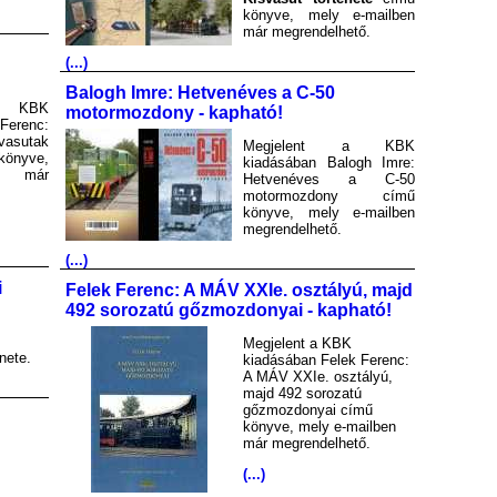
könyve, mely e-mailben
már megrendelhető.
(...)
Balogh Imre: Hetvenéves a C-50
a KBK
motormozdony - kapható!
Ferenc:
asutak
Megjelent a KBK
könyve,
kiadásában Balogh Imre:
en már
Hetvenéves a C-50
motormozdony című
könyve, mely e-mailben
megrendelhető.
(...)
i
Felek Ferenc: A MÁV XXIe. osztályú, majd
492 sorozatú gőzmozdonyai - kapható!
Megjelent a KBK
nete.
kiadásában Felek Ferenc:
A MÁV XXIe. osztályú,
majd 492 sorozatú
gőzmozdonyai című
könyve, mely e-mailben
már megrendelhető.
(...)