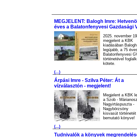
MEGJELENT: Balogh Imre: Hetvenö
éves a Balatonfenyvesi Gazdasági 
2025. november 19
megjelent a KBK
kiadásában Balogh
legújabb, a 75 éve
Balatonfenyvesi G
történetével foglal
kötete.
(...)
Árpási Imre - Szilva Péter: Át a
vízválasztón - megjelent!
Megjelent a KBK le
a Szob - Márianosz
Nagyirtáspuszta -
Nagybörzsöny
kisvasút történetét
bemutató könyve!
(...)
Tudnivalók a könyvek megrendelés