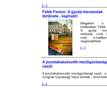
(...)
Felek Ferenc: A gyulai kisvasutak
története - kapható!
Megjelent 
kiadásában Felek 
A gyulai kisv
története című 
mely e-mailb
megrendelhető.
(...)
A pusztakakasszéki mezőgazdaság
vasút
A pusztakakasszéki mezőgazdasági vasút - a
Szegvári Gazdasági Vasút ősének - rövid törté
(...)