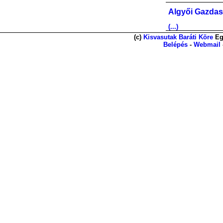
Algyői Gazdas
(...)
(c)
Kisvasutak Baráti Köre
Eg
Belépés
-
Webmail