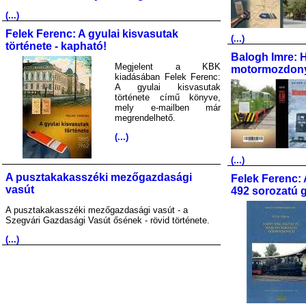
(...)
Felek Ferenc: A gyulai kisvasutak
(...)
története - kapható!
Balogh Imre: 
Megjelent a KBK
motormozdony
kiadásában Felek Ferenc:
A gyulai kisvasutak
története című könyve,
mely e-mailben már
megrendelhető.
(...)
(...)
A pusztakakasszéki mezőgazdasági
Felek Ferenc: 
vasút
492 sorozatú 
A pusztakakasszéki mezőgazdasági vasút - a
Szegvári Gazdasági Vasút ősének - rövid története.
(...)