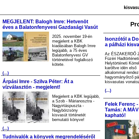
kisvas
MEGJELENT: Balogh Imre: Hetvenöt
Pr
éves a Balatonfenyvesi Gazdasági Vasút
2025. november 19-én
Isonzótól a Do
megjelent a KBK
a pálházi kisv
kiadásában Balogh Imre
legújabb, a 75 éves
Az ÉSZAKERDŐ Zr
Balatonfenyvesi GV
Füzéri Hadtörténet
történetével foglalkozó
Helytörténeti Körre
kötete.
karöltve idén első
alkalommal rendez
(...)
hagyományőrző pá
Árpási Imre - Szilva Péter: Át a
kisvasutas vonato
vízválasztón - megjelent!
(...)
Megjelent a KBK legújabb,
a Szob - Márianosztra -
Felek Ferenc -
Nagyirtáspuszta -
Tamás: A MÁV A
Nagybörzsöny
kisvasút történetét
kapható!
bemutató könyve!
(...)
Tudnivalók a könyvek megrendeléséről