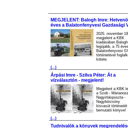
MEGJELENT: Balogh Imre: Hetvenö
éves a Balatonfenyvesi Gazdasági 
2025. november 19
megjelent a KBK
kiadásában Balogh
legújabb, a 75 éve
Balatonfenyvesi G
történetével foglal
kötete.
(...)
Árpási Imre - Szilva Péter: Át a
vízválasztón - megjelent!
Megjelent a KBK le
a Szob - Márianosz
Nagyirtáspuszta -
Nagybörzsöny
kisvasút történetét
bemutató könyve!
(...)
Tudnivalók a könyvek megrendelés