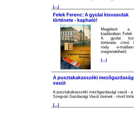
(...)
Felek Ferenc: A gyulai kisvasutak
története - kapható!
Megjelent 
kiadásában Felek 
A gyulai kisv
története című 
mely e-mailb
megrendelhető.
(...)
A pusztakakasszéki mezőgazdaság
vasút
A pusztakakasszéki mezőgazdasági vasút - a
Szegvári Gazdasági Vasút ősének - rövid törté
(...)