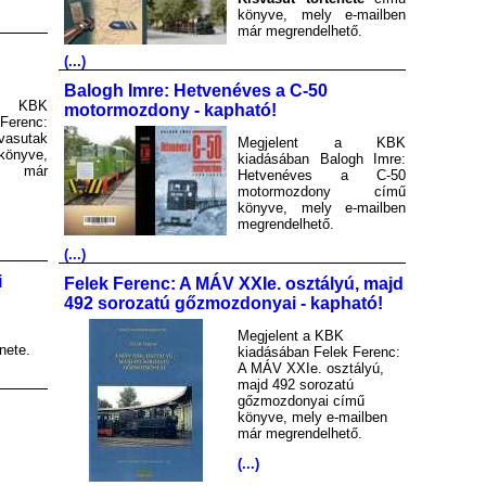
könyve, mely e-mailben
már megrendelhető.
(...)
Balogh Imre: Hetvenéves a C-50
a KBK
motormozdony - kapható!
Ferenc:
asutak
Megjelent a KBK
könyve,
kiadásában Balogh Imre:
en már
Hetvenéves a C-50
motormozdony című
könyve, mely e-mailben
megrendelhető.
(...)
i
Felek Ferenc: A MÁV XXIe. osztályú, majd
492 sorozatú gőzmozdonyai - kapható!
Megjelent a KBK
nete.
kiadásában Felek Ferenc:
A MÁV XXIe. osztályú,
majd 492 sorozatú
gőzmozdonyai című
könyve, mely e-mailben
már megrendelhető.
(...)