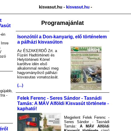
kisvasut.hu -
kisvasut.hu
-
t
Programajánlat
Vasút
-én
Isonzótól a Don-kanyarig, elő történelem
a pálházi kisvasúton
 Imre
s
Az ÉSZAKERDŐ Zrt. a
V
Füzéri Hadtörténeti és
kozó
Helytörténeti Körrel
karöltve idén első
alkalommal rendezi meg
hagyományőrző pálházi
kisvasutas vonatozását.
(...)
gújabb,
tra -
Felek Ferenc - Seres Sándor - Tasnádi
Tamás: A MÁV Alföldi Kisvasút története -
kapható!
Megjelent Felek Ferenc -
Seres Sándor - Tasnádi
Tamás:
A MÁV Alföldi
éről
Kisvasút története
című