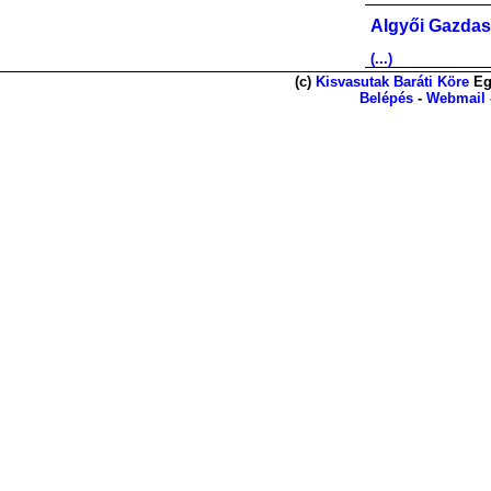
Algyői Gazdas
(...)
(c)
Kisvasutak Baráti Köre
Eg
Belépés
-
Webmail