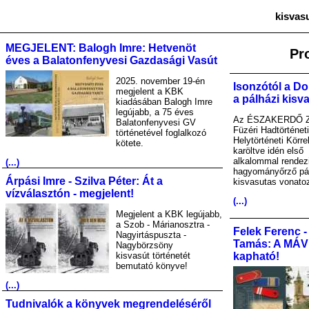
kisvas
MEGJELENT: Balogh Imre: Hetvenöt
Pr
éves a Balatonfenyvesi Gazdasági Vasút
2025. november 19-én
Isonzótól a Do
megjelent a KBK
a pálházi kisv
kiadásában Balogh Imre
legújabb, a 75 éves
Az ÉSZAKERDŐ Zr
Balatonfenyvesi GV
Füzéri Hadtörténet
történetével foglalkozó
Helytörténeti Körre
kötete.
karöltve idén első
alkalommal rendez
(...)
hagyományőrző pá
Árpási Imre - Szilva Péter: Át a
kisvasutas vonato
vízválasztón - megjelent!
(...)
Megjelent a KBK legújabb,
a Szob - Márianosztra -
Felek Ferenc -
Nagyirtáspuszta -
Tamás: A MÁV A
Nagybörzsöny
kisvasút történetét
kapható!
bemutató könyve!
(...)
Tudnivalók a könyvek megrendeléséről