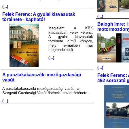
(...)
Felek Ferenc: A gyulai kisvasutak
(...)
története - kapható!
Balogh Imre: 
Megjelent a KBK
motormozdony
kiadásában Felek Ferenc:
A gyulai kisvasutak
története című könyve,
mely e-mailben már
megrendelhető.
(...)
(...)
A pusztakakasszéki mezőgazdasági
Felek Ferenc: 
vasút
492 sorozatú 
A pusztakakasszéki mezőgazdasági vasút - a
Szegvári Gazdasági Vasút ősének - rövid története.
(...)