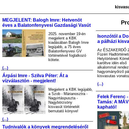
kisvas
MEGJELENT: Balogh Imre: Hetvenöt
Pr
éves a Balatonfenyvesi Gazdasági Vasút
2025. november 19-én
Isonzótól a Do
megjelent a KBK
a pálházi kisv
kiadásában Balogh Imre
legújabb, a 75 éves
Az ÉSZAKERDŐ Zr
Balatonfenyvesi GV
Füzéri Hadtörténet
történetével foglalkozó
Helytörténeti Körre
kötete.
karöltve idén első
alkalommal rendez
(...)
hagyományőrző pá
Árpási Imre - Szilva Péter: Át a
kisvasutas vonato
vízválasztón - megjelent!
(...)
Megjelent a KBK legújabb,
a Szob - Márianosztra -
Felek Ferenc -
Nagyirtáspuszta -
Tamás: A MÁV A
Nagybörzsöny
kisvasút történetét
kapható!
bemutató könyve!
(...)
Tudnivalók a könyvek megrendeléséről