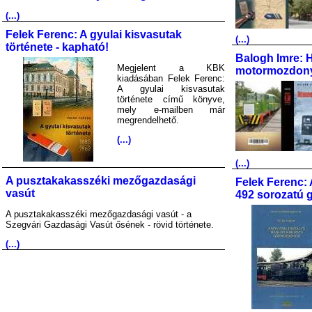
(...)
Felek Ferenc: A gyulai kisvasutak
(...)
története - kapható!
Balogh Imre: 
Megjelent a KBK
motormozdony
kiadásában Felek Ferenc:
A gyulai kisvasutak
története című könyve,
mely e-mailben már
megrendelhető.
(...)
(...)
A pusztakakasszéki mezőgazdasági
Felek Ferenc: 
vasút
492 sorozatú 
A pusztakakasszéki mezőgazdasági vasút - a
Szegvári Gazdasági Vasút ősének - rövid története.
(...)