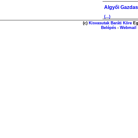
Algyői Gazdas
(...)
(c)
Kisvasutak Baráti Köre
Eg
Belépés
-
Webmail