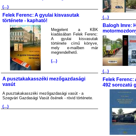
(...)
Felek Ferenc: A gyulai kisvasutak
(...)
története - kapható!
Balogh Imre: 
Megjelent a KBK
motormozdony
kiadásában Felek Ferenc:
A gyulai kisvasutak
története című könyve,
mely e-mailben már
megrendelhető.
(...)
(...)
A pusztakakasszéki mezőgazdasági
Felek Ferenc: 
vasút
492 sorozatú 
A pusztakakasszéki mezőgazdasági vasút - a
Szegvári Gazdasági Vasút ősének - rövid története.
(...)