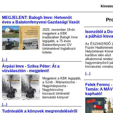
kisvas
MEGJELENT: Balogh Imre: Hetvenöt
Pr
éves a Balatonfenyvesi Gazdasági Vasút
2025. november 19-én
Isonzótól a Do
megjelent a KBK
a pálházi kisv
kiadásában Balogh Imre
legújabb, a 75 éves
Az ÉSZAKERDŐ Zr
Balatonfenyvesi GV
Füzéri Hadtörténet
történetével foglalkozó
Helytörténeti Körre
kötete.
karöltve idén első
alkalommal rendez
(...)
hagyományőrző pá
Árpási Imre - Szilva Péter: Át a
kisvasutas vonato
vízválasztón - megjelent!
(...)
Megjelent a KBK legújabb,
a Szob - Márianosztra -
Felek Ferenc -
Nagyirtáspuszta -
Tamás: A MÁV A
Nagybörzsöny
kisvasút történetét
kapható!
bemutató könyve!
(...)
Tudnivalók a könyvek megrendeléséről