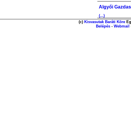
Algyői Gazdas
(...)
(c)
Kisvasutak Baráti Köre
Eg
Belépés
-
Webmail