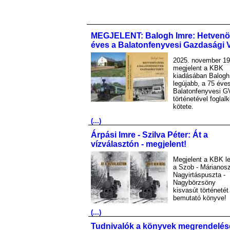
MEGJELENT: Balogh Imre: Hetvenö
éves a Balatonfenyvesi Gazdasági 
2025. november 19
megjelent a KBK
kiadásában Balogh
legújabb, a 75 éve
Balatonfenyvesi G
történetével foglal
kötete.
(...)
Árpási Imre - Szilva Péter: Át a
vízválasztón - megjelent!
Megjelent a KBK le
a Szob - Márianosz
Nagyirtáspuszta -
Nagybörzsöny
kisvasút történetét
bemutató könyve!
(...)
Tudnivalók a könyvek megrendelés