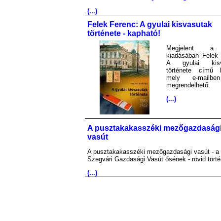
(...)
Felek Ferenc: A gyulai kisvasutak
története - kapható!
Megjelent 
kiadásában Felek 
A gyulai kisv
története című 
mely e-mailb
megrendelhető.
(...)
A pusztakakasszéki mezőgazdaság
vasút
A pusztakakasszéki mezőgazdasági vasút - a
Szegvári Gazdasági Vasút ősének - rövid törté
(...)