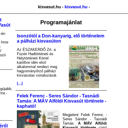
kisvasut.hu -
kisvasut.hu
-
t
Programajánlat
Vasút
-én
Isonzótól a Don-kanyarig, elő történelem
a pálházi kisvasúton
 Imre
s
Az ÉSZAKERDŐ Zrt. a
V
Füzéri Hadtörténeti és
kozó
Helytörténeti Körrel
karöltve idén első
alkalommal rendezi meg
hagyományőrző pálházi
kisvasutas vonatozását.
(...)
gújabb,
tra -
Felek Ferenc - Seres Sándor - Tasnádi
Tamás: A MÁV Alföldi Kisvasút története -
kapható!
Megjelent Felek Ferenc -
Seres Sándor - Tasnádi
Tamás:
A MÁV Alföldi
éről
Kisvasút története
című