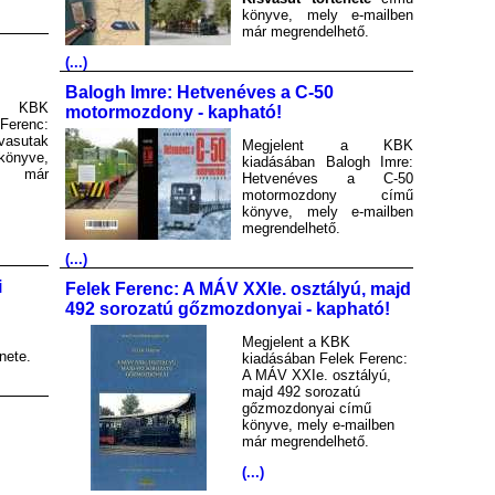
könyve, mely e-mailben
már megrendelhető.
(...)
Balogh Imre: Hetvenéves a C-50
a KBK
motormozdony - kapható!
Ferenc:
asutak
Megjelent a KBK
könyve,
kiadásában Balogh Imre:
en már
Hetvenéves a C-50
motormozdony című
könyve, mely e-mailben
megrendelhető.
(...)
i
Felek Ferenc: A MÁV XXIe. osztályú, majd
492 sorozatú gőzmozdonyai - kapható!
Megjelent a KBK
nete.
kiadásában Felek Ferenc:
A MÁV XXIe. osztályú,
majd 492 sorozatú
gőzmozdonyai című
könyve, mely e-mailben
már megrendelhető.
(...)