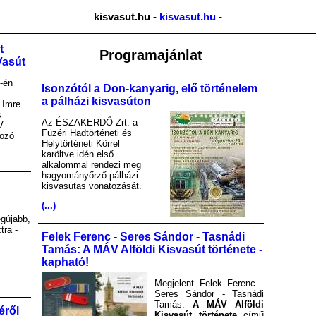
kisvasut.hu -
kisvasut.hu
-
t
Programajánlat
Vasút
-én
Isonzótól a Don-kanyarig, elő történelem
a pálházi kisvasúton
 Imre
s
Az ÉSZAKERDŐ Zrt. a
V
Füzéri Hadtörténeti és
kozó
Helytörténeti Körrel
karöltve idén első
alkalommal rendezi meg
hagyományőrző pálházi
kisvasutas vonatozását.
(...)
gújabb,
tra -
Felek Ferenc - Seres Sándor - Tasnádi
Tamás: A MÁV Alföldi Kisvasút története -
kapható!
Megjelent Felek Ferenc -
Seres Sándor - Tasnádi
Tamás:
A MÁV Alföldi
éről
Kisvasút története
című