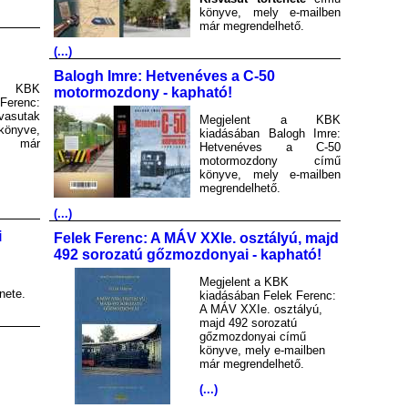
könyve, mely e-mailben
már megrendelhető.
(...)
Balogh Imre: Hetvenéves a C-50
a KBK
motormozdony - kapható!
Ferenc:
asutak
Megjelent a KBK
könyve,
kiadásában Balogh Imre:
en már
Hetvenéves a C-50
motormozdony című
könyve, mely e-mailben
megrendelhető.
(...)
i
Felek Ferenc: A MÁV XXIe. osztályú, majd
492 sorozatú gőzmozdonyai - kapható!
Megjelent a KBK
nete.
kiadásában Felek Ferenc:
A MÁV XXIe. osztályú,
majd 492 sorozatú
gőzmozdonyai című
könyve, mely e-mailben
már megrendelhető.
(...)