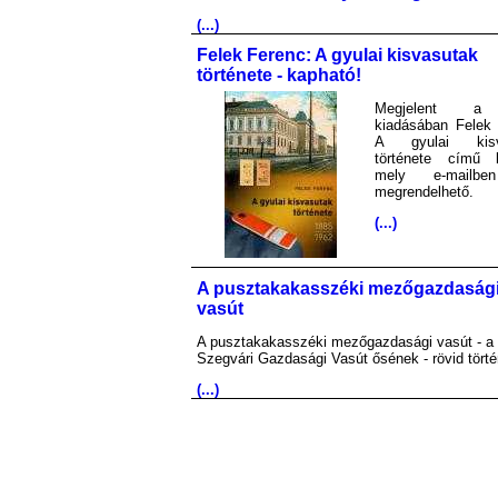
(...)
Felek Ferenc: A gyulai kisvasutak
története - kapható!
Megjelent 
kiadásában Felek 
A gyulai kisv
története című 
mely e-mailb
megrendelhető.
(...)
A pusztakakasszéki mezőgazdaság
vasút
A pusztakakasszéki mezőgazdasági vasút - a
Szegvári Gazdasági Vasút ősének - rövid törté
(...)