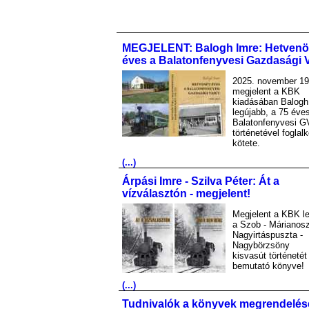
MEGJELENT: Balogh Imre: Hetvenö
éves a Balatonfenyvesi Gazdasági 
2025. november 19
megjelent a KBK
kiadásában Balogh
legújabb, a 75 éve
Balatonfenyvesi G
történetével foglal
kötete.
(...)
Árpási Imre - Szilva Péter: Át a
vízválasztón - megjelent!
Megjelent a KBK le
a Szob - Márianosz
Nagyirtáspuszta -
Nagybörzsöny
kisvasút történetét
bemutató könyve!
(...)
Tudnivalók a könyvek megrendelés