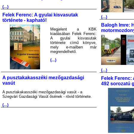
(...)
Felek Ferenc: A gyulai kisvasutak
(...)
története - kapható!
Balogh Imre: 
Megjelent a KBK
motormozdony
kiadásában Felek Ferenc:
A gyulai kisvasutak
története című könyve,
mely e-mailben már
megrendelhető.
(...)
(...)
A pusztakakasszéki mezőgazdasági
Felek Ferenc: 
vasút
492 sorozatú 
A pusztakakasszéki mezőgazdasági vasút - a
Szegvári Gazdasági Vasút ősének - rövid története.
(...)