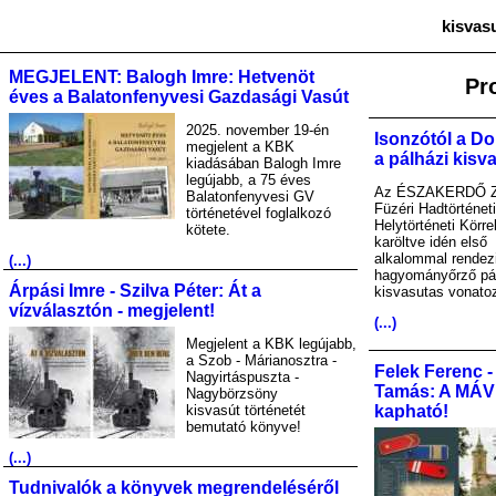
kisvas
MEGJELENT: Balogh Imre: Hetvenöt
Pr
éves a Balatonfenyvesi Gazdasági Vasút
2025. november 19-én
Isonzótól a Do
megjelent a KBK
a pálházi kisv
kiadásában Balogh Imre
legújabb, a 75 éves
Az ÉSZAKERDŐ Zr
Balatonfenyvesi GV
Füzéri Hadtörténet
történetével foglalkozó
Helytörténeti Körre
kötete.
karöltve idén első
alkalommal rendez
(...)
hagyományőrző pá
Árpási Imre - Szilva Péter: Át a
kisvasutas vonato
vízválasztón - megjelent!
(...)
Megjelent a KBK legújabb,
a Szob - Márianosztra -
Felek Ferenc -
Nagyirtáspuszta -
Tamás: A MÁV A
Nagybörzsöny
kisvasút történetét
kapható!
bemutató könyve!
(...)
Tudnivalók a könyvek megrendeléséről