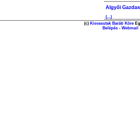
Algyői Gazdas
(...)
(c)
Kisvasutak Baráti Köre
Eg
Belépés
-
Webmail