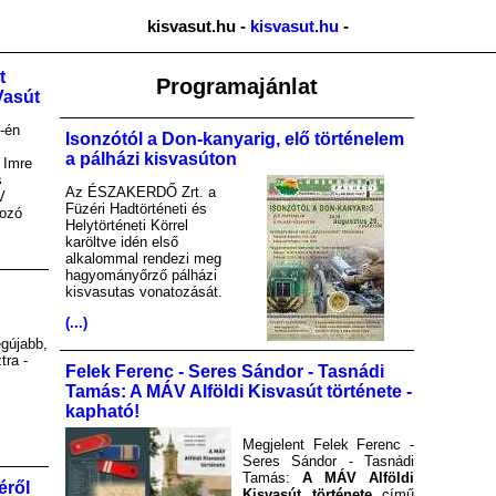
kisvasut.hu -
kisvasut.hu
-
t
Programajánlat
Vasút
-én
Isonzótól a Don-kanyarig, elő történelem
a pálházi kisvasúton
 Imre
s
Az ÉSZAKERDŐ Zrt. a
V
Füzéri Hadtörténeti és
kozó
Helytörténeti Körrel
karöltve idén első
alkalommal rendezi meg
hagyományőrző pálházi
kisvasutas vonatozását.
(...)
gújabb,
tra -
Felek Ferenc - Seres Sándor - Tasnádi
Tamás: A MÁV Alföldi Kisvasút története -
kapható!
Megjelent Felek Ferenc -
Seres Sándor - Tasnádi
Tamás:
A MÁV Alföldi
éről
Kisvasút története
című