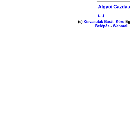
Algyői Gazdas
(...)
(c)
Kisvasutak Baráti Köre
Eg
Belépés
-
Webmail