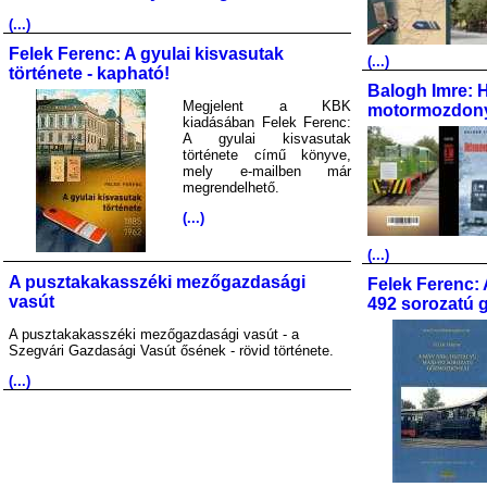
(...)
Felek Ferenc: A gyulai kisvasutak
(...)
története - kapható!
Balogh Imre: 
Megjelent a KBK
motormozdony
kiadásában Felek Ferenc:
A gyulai kisvasutak
története című könyve,
mely e-mailben már
megrendelhető.
(...)
(...)
A pusztakakasszéki mezőgazdasági
Felek Ferenc: 
vasút
492 sorozatú 
A pusztakakasszéki mezőgazdasági vasút - a
Szegvári Gazdasági Vasút ősének - rövid története.
(...)