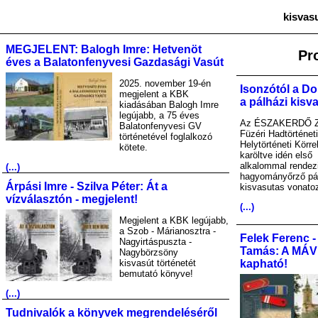
kisvas
MEGJELENT: Balogh Imre: Hetvenöt
Pr
éves a Balatonfenyvesi Gazdasági Vasút
2025. november 19-én
Isonzótól a Do
megjelent a KBK
a pálházi kisv
kiadásában Balogh Imre
legújabb, a 75 éves
Az ÉSZAKERDŐ Zr
Balatonfenyvesi GV
Füzéri Hadtörténet
történetével foglalkozó
Helytörténeti Körre
kötete.
karöltve idén első
alkalommal rendez
(...)
hagyományőrző pá
Árpási Imre - Szilva Péter: Át a
kisvasutas vonato
vízválasztón - megjelent!
(...)
Megjelent a KBK legújabb,
a Szob - Márianosztra -
Felek Ferenc -
Nagyirtáspuszta -
Tamás: A MÁV A
Nagybörzsöny
kisvasút történetét
kapható!
bemutató könyve!
(...)
Tudnivalók a könyvek megrendeléséről