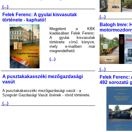
(...)
Felek Ferenc: A gyulai kisvasutak
(...)
története - kapható!
Balogh Imre: 
Megjelent a KBK
motormozdony
kiadásában Felek Ferenc:
A gyulai kisvasutak
története című könyve,
mely e-mailben már
megrendelhető.
(...)
(...)
A pusztakakasszéki mezőgazdasági
Felek Ferenc: 
vasút
492 sorozatú 
A pusztakakasszéki mezőgazdasági vasút - a
Szegvári Gazdasági Vasút ősének - rövid története.
(...)