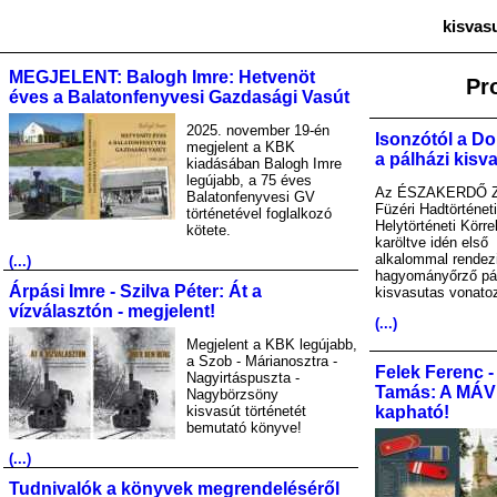
kisvas
MEGJELENT: Balogh Imre: Hetvenöt
Pr
éves a Balatonfenyvesi Gazdasági Vasút
2025. november 19-én
Isonzótól a Do
megjelent a KBK
a pálházi kisv
kiadásában Balogh Imre
legújabb, a 75 éves
Az ÉSZAKERDŐ Zr
Balatonfenyvesi GV
Füzéri Hadtörténet
történetével foglalkozó
Helytörténeti Körre
kötete.
karöltve idén első
alkalommal rendez
(...)
hagyományőrző pá
Árpási Imre - Szilva Péter: Át a
kisvasutas vonato
vízválasztón - megjelent!
(...)
Megjelent a KBK legújabb,
a Szob - Márianosztra -
Felek Ferenc -
Nagyirtáspuszta -
Tamás: A MÁV A
Nagybörzsöny
kisvasút történetét
kapható!
bemutató könyve!
(...)
Tudnivalók a könyvek megrendeléséről