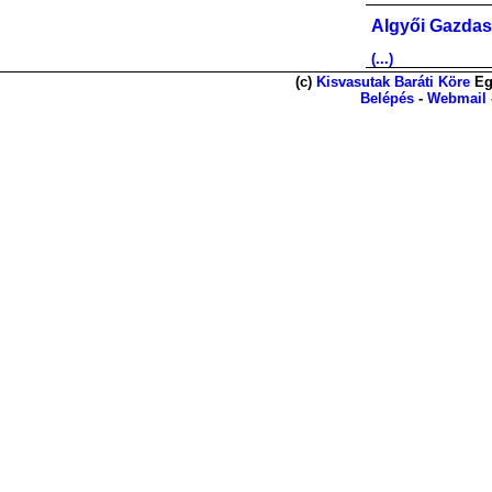
Algyői Gazdas
(...)
(c)
Kisvasutak Baráti Köre
Eg
Belépés
-
Webmail