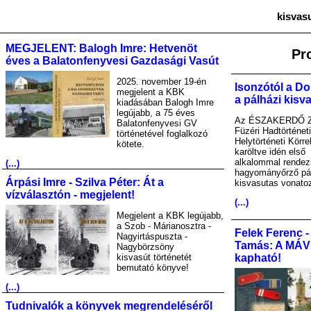
kisvas
MEGJELENT: Balogh Imre: Hetvenöt
Pr
éves a Balatonfenyvesi Gazdasági Vasút
2025. november 19-én
Isonzótól a Do
megjelent a KBK
a pálházi kisv
kiadásában Balogh Imre
legújabb, a 75 éves
Az ÉSZAKERDŐ Zr
Balatonfenyvesi GV
Füzéri Hadtörténet
történetével foglalkozó
Helytörténeti Körre
kötete.
karöltve idén első
alkalommal rendez
(...)
hagyományőrző pá
Árpási Imre - Szilva Péter: Át a
kisvasutas vonato
vízválasztón - megjelent!
(...)
Megjelent a KBK legújabb,
a Szob - Márianosztra -
Felek Ferenc -
Nagyirtáspuszta -
Tamás: A MÁV A
Nagybörzsöny
kisvasút történetét
kapható!
bemutató könyve!
(...)
Tudnivalók a könyvek megrendeléséről