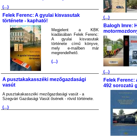
(...)
Felek Ferenc: A gyulai kisvasutak
(...)
története - kapható!
Balogh Imre: 
Megjelent a KBK
motormozdony
kiadásában Felek Ferenc:
A gyulai kisvasutak
története című könyve,
mely e-mailben már
megrendelhető.
(...)
(...)
A pusztakakasszéki mezőgazdasági
Felek Ferenc: 
vasút
492 sorozatú 
A pusztakakasszéki mezőgazdasági vasút - a
Szegvári Gazdasági Vasút ősének - rövid története.
(...)