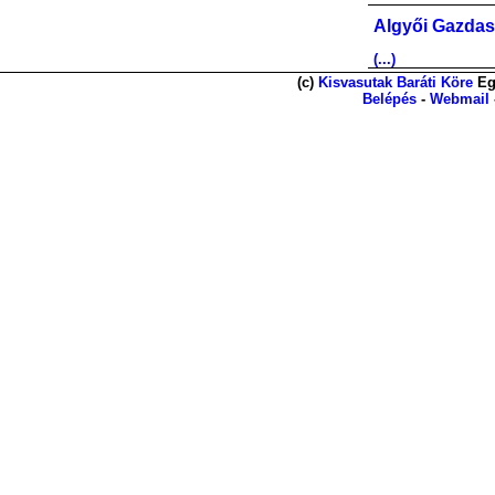
Algyői Gazdas
(...)
(c)
Kisvasutak Baráti Köre
Eg
Belépés
-
Webmail