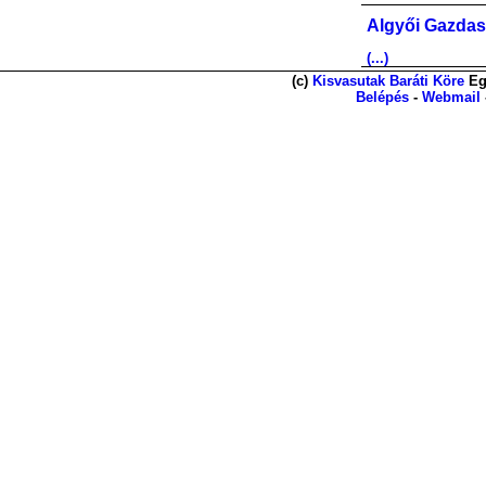
Algyői Gazdas
(...)
(c)
Kisvasutak Baráti Köre
Eg
Belépés
-
Webmail