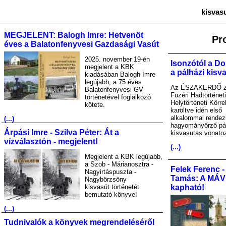
kisvas
MEGJELENT: Balogh Imre: Hetvenöt
Pr
éves a Balatonfenyvesi Gazdasági Vasút
2025. november 19-én
Isonzótól a Do
megjelent a KBK
a pálházi kisv
kiadásában Balogh Imre
legújabb, a 75 éves
Az ÉSZAKERDŐ Zr
Balatonfenyvesi GV
Füzéri Hadtörténet
történetével foglalkozó
Helytörténeti Körre
kötete.
karöltve idén első
alkalommal rendez
(...)
hagyományőrző pá
Árpási Imre - Szilva Péter: Át a
kisvasutas vonato
vízválasztón - megjelent!
(...)
Megjelent a KBK legújabb,
a Szob - Márianosztra -
Felek Ferenc -
Nagyirtáspuszta -
Tamás: A MÁV A
Nagybörzsöny
kisvasút történetét
kapható!
bemutató könyve!
(...)
Tudnivalók a könyvek megrendeléséről