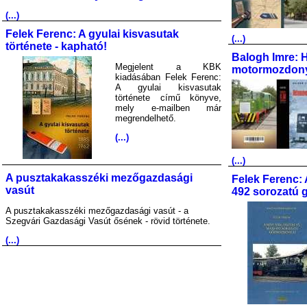
(...)
Felek Ferenc: A gyulai kisvasutak
(...)
története - kapható!
Balogh Imre: 
Megjelent a KBK
motormozdony
kiadásában Felek Ferenc:
A gyulai kisvasutak
története című könyve,
mely e-mailben már
megrendelhető.
(...)
(...)
A pusztakakasszéki mezőgazdasági
Felek Ferenc: 
vasút
492 sorozatú 
A pusztakakasszéki mezőgazdasági vasút - a
Szegvári Gazdasági Vasút ősének - rövid története.
(...)