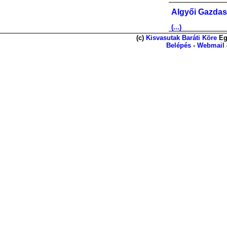
Algyői Gazdas
(...)
(c)
Kisvasutak Baráti Köre
Eg
Belépés
-
Webmail