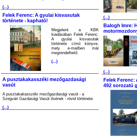
(...)
Felek Ferenc: A gyulai kisvasutak
(...)
története - kapható!
Balogh Imre: 
Megjelent a KBK
motormozdony
kiadásában Felek Ferenc:
A gyulai kisvasutak
története című könyve,
mely e-mailben már
megrendelhető.
(...)
(...)
A pusztakakasszéki mezőgazdasági
Felek Ferenc: 
vasút
492 sorozatú 
A pusztakakasszéki mezőgazdasági vasút - a
Szegvári Gazdasági Vasút ősének - rövid története.
(...)