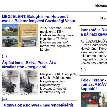
kisvas
MEGJELENT: Balogh Imre: Hetvenöt
Pr
éves a Balatonfenyvesi Gazdasági Vasút
2025. november 19-én
Isonzótól a Do
megjelent a KBK
a pálházi kisv
kiadásában Balogh Imre
legújabb, a 75 éves
Az ÉSZAKERDŐ Zr
Balatonfenyvesi GV
Füzéri Hadtörténet
történetével foglalkozó
Helytörténeti Körre
kötete.
karöltve idén első
alkalommal rendez
(...)
hagyományőrző pá
Árpási Imre - Szilva Péter: Át a
kisvasutas vonato
vízválasztón - megjelent!
(...)
Megjelent a KBK legújabb,
a Szob - Márianosztra -
Felek Ferenc -
Nagyirtáspuszta -
Tamás: A MÁV A
Nagybörzsöny
kisvasút történetét
kapható!
bemutató könyve!
(...)
Tudnivalók a könyvek megrendeléséről