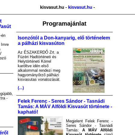
kisvasut.hu -
kisvasut.hu
-
t
Programajánlat
Vasút
-én
Isonzótól a Don-kanyarig, elő történelem
a pálházi kisvasúton
 Imre
s
Az ÉSZAKERDŐ Zrt. a
V
Füzéri Hadtörténeti és
kozó
Helytörténeti Körrel
karöltve idén első
alkalommal rendezi meg
hagyományőrző pálházi
kisvasutas vonatozását.
(...)
gújabb,
tra -
Felek Ferenc - Seres Sándor - Tasnádi
Tamás: A MÁV Alföldi Kisvasút története -
kapható!
Megjelent Felek Ferenc -
Seres Sándor - Tasnádi
Tamás:
A MÁV Alföldi
éről
Kisvasút története
című