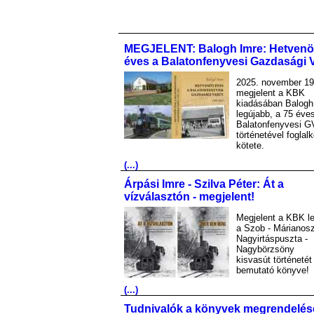
MEGJELENT: Balogh Imre: Hetvenö
éves a Balatonfenyvesi Gazdasági 
2025. november 19
megjelent a KBK
kiadásában Balogh
legújabb, a 75 éve
Balatonfenyvesi G
történetével foglal
kötete.
(...)
Árpási Imre - Szilva Péter: Át a
vízválasztón - megjelent!
Megjelent a KBK le
a Szob - Márianosz
Nagyirtáspuszta -
Nagybörzsöny
kisvasút történetét
bemutató könyve!
(...)
Tudnivalók a könyvek megrendelés