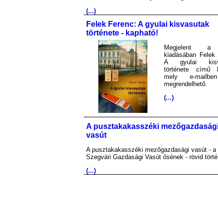
(...)
Felek Ferenc: A gyulai kisvasutak
története - kapható!
Megjelent 
kiadásában Felek 
A gyulai kisv
története című 
mely e-mailb
megrendelhető.
(...)
A pusztakakasszéki mezőgazdaság
vasút
A pusztakakasszéki mezőgazdasági vasút - a
Szegvári Gazdasági Vasút ősének - rövid törté
(...)