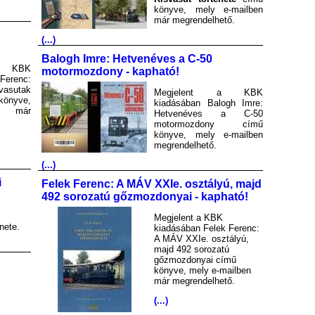
könyve, mely e-mailben
már megrendelhető.
(...)
Balogh Imre: Hetvenéves a C-50
a KBK
motormozdony - kapható!
Ferenc:
asutak
Megjelent a KBK
könyve,
kiadásában Balogh Imre:
en már
Hetvenéves a C-50
motormozdony című
könyve, mely e-mailben
megrendelhető.
(...)
i
Felek Ferenc: A MÁV XXIe. osztályú, majd
492 sorozatú gőzmozdonyai - kapható!
Megjelent a KBK
nete.
kiadásában Felek Ferenc:
A MÁV XXIe. osztályú,
majd 492 sorozatú
gőzmozdonyai című
könyve, mely e-mailben
már megrendelhető.
(...)