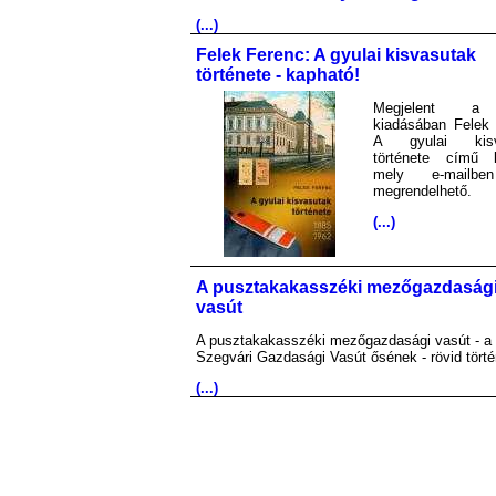
(...)
Felek Ferenc: A gyulai kisvasutak
története - kapható!
Megjelent 
kiadásában Felek 
A gyulai kisv
története című 
mely e-mailb
megrendelhető.
(...)
A pusztakakasszéki mezőgazdaság
vasút
A pusztakakasszéki mezőgazdasági vasút - a
Szegvári Gazdasági Vasút ősének - rövid törté
(...)