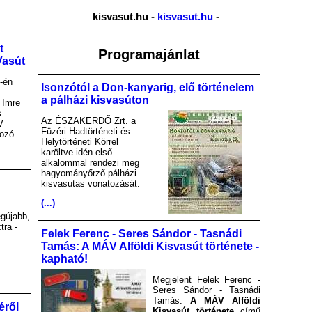
kisvasut.hu -
kisvasut.hu
-
t
Programajánlat
Vasút
-én
Isonzótól a Don-kanyarig, elő történelem
a pálházi kisvasúton
 Imre
s
Az ÉSZAKERDŐ Zrt. a
V
Füzéri Hadtörténeti és
kozó
Helytörténeti Körrel
karöltve idén első
alkalommal rendezi meg
hagyományőrző pálházi
kisvasutas vonatozását.
(...)
gújabb,
tra -
Felek Ferenc - Seres Sándor - Tasnádi
Tamás: A MÁV Alföldi Kisvasút története -
kapható!
Megjelent Felek Ferenc -
Seres Sándor - Tasnádi
Tamás:
A MÁV Alföldi
éről
Kisvasút története
című