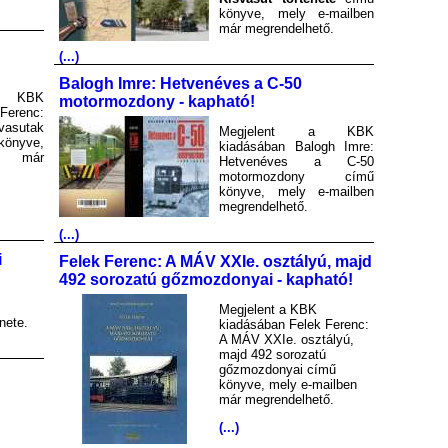
könyve, mely e-mailben
már megrendelhető.
(...)
Balogh Imre: Hetvenéves a C-50
a KBK
motormozdony - kapható!
Ferenc:
asutak
Megjelent a KBK
könyve,
kiadásában Balogh Imre:
en már
Hetvenéves a C-50
motormozdony című
könyve, mely e-mailben
megrendelhető.
(...)
i
Felek Ferenc: A MÁV XXIe. osztályú, majd
492 sorozatú gőzmozdonyai - kapható!
Megjelent a KBK
nete.
kiadásában Felek Ferenc:
A MÁV XXIe. osztályú,
majd 492 sorozatú
gőzmozdonyai című
könyve, mely e-mailben
már megrendelhető.
(...)