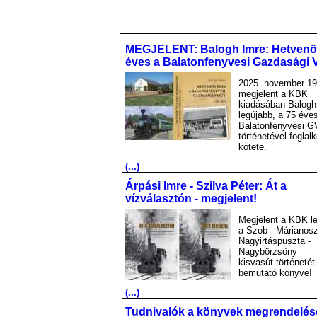
MEGJELENT: Balogh Imre: Hetvenö
éves a Balatonfenyvesi Gazdasági 
2025. november 19
megjelent a KBK
kiadásában Balogh
legújabb, a 75 éve
Balatonfenyvesi G
történetével foglal
kötete.
(...)
Árpási Imre - Szilva Péter: Át a
vízválasztón - megjelent!
Megjelent a KBK le
a Szob - Márianosz
Nagyirtáspuszta -
Nagybörzsöny
kisvasút történetét
bemutató könyve!
(...)
Tudnivalók a könyvek megrendelés