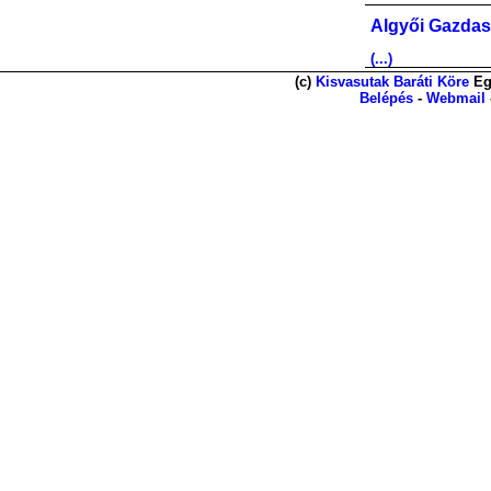
Algyői Gazdas
(...)
(c)
Kisvasutak Baráti Köre
Eg
Belépés
-
Webmail