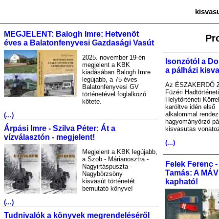
kisvas
MEGJELENT: Balogh Imre: Hetvenöt
Pr
éves a Balatonfenyvesi Gazdasági Vasút
2025. november 19-én
Isonzótól a Do
megjelent a KBK
a pálházi kisv
kiadásában Balogh Imre
legújabb, a 75 éves
Az ÉSZAKERDŐ Zr
Balatonfenyvesi GV
Füzéri Hadtörténet
történetével foglalkozó
Helytörténeti Körre
kötete.
karöltve idén első
alkalommal rendez
(...)
hagyományőrző pá
Árpási Imre - Szilva Péter: Át a
kisvasutas vonato
vízválasztón - megjelent!
(...)
Megjelent a KBK legújabb,
a Szob - Márianosztra -
Felek Ferenc -
Nagyirtáspuszta -
Tamás: A MÁV A
Nagybörzsöny
kisvasút történetét
kapható!
bemutató könyve!
(...)
Tudnivalók a könyvek megrendeléséről