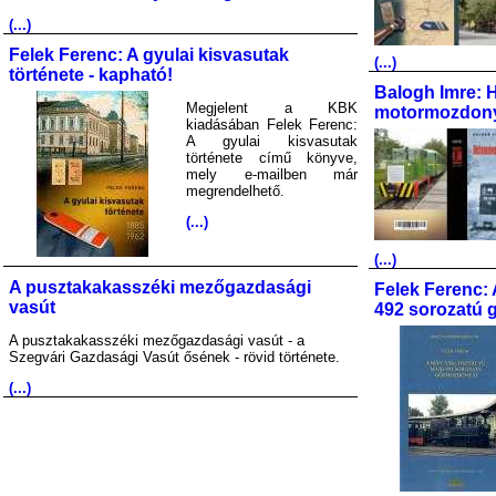
(...)
Felek Ferenc: A gyulai kisvasutak
(...)
története - kapható!
Balogh Imre: 
Megjelent a KBK
motormozdony
kiadásában Felek Ferenc:
A gyulai kisvasutak
története című könyve,
mely e-mailben már
megrendelhető.
(...)
(...)
A pusztakakasszéki mezőgazdasági
Felek Ferenc: 
vasút
492 sorozatú 
A pusztakakasszéki mezőgazdasági vasút - a
Szegvári Gazdasági Vasút ősének - rövid története.
(...)