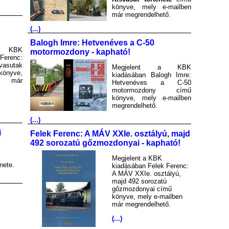
könyve, mely e-mailben
már megrendelhető.
(...)
Balogh Imre: Hetvenéves a C-50
a KBK
motormozdony - kapható!
Ferenc:
asutak
Megjelent a KBK
könyve,
kiadásában Balogh Imre:
en már
Hetvenéves a C-50
motormozdony című
könyve, mely e-mailben
megrendelhető.
(...)
i
Felek Ferenc: A MÁV XXIe. osztályú, majd
492 sorozatú gőzmozdonyai - kapható!
Megjelent a KBK
nete.
kiadásában Felek Ferenc:
A MÁV XXIe. osztályú,
majd 492 sorozatú
gőzmozdonyai című
könyve, mely e-mailben
már megrendelhető.
(...)