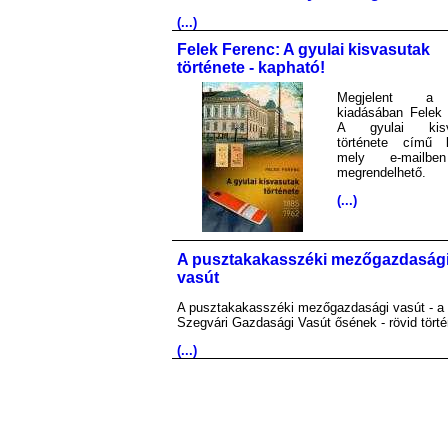
(...)
Felek Ferenc: A gyulai kisvasutak
története - kapható!
Megjelent 
kiadásában Felek 
A gyulai kisv
története című 
mely e-mailb
megrendelhető.
(...)
A pusztakakasszéki mezőgazdaság
vasút
A pusztakakasszéki mezőgazdasági vasút - a
Szegvári Gazdasági Vasút ősének - rövid törté
(...)