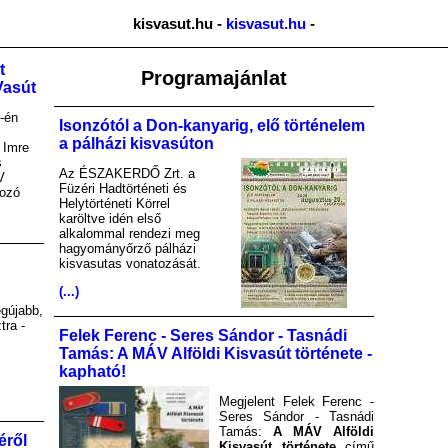
kisvasut.hu -
kisvasut.hu
-
t
Programajánlat
Vasút
-én
Isonzótól a Don-kanyarig, elő történelem
a pálházi kisvasúton
 Imre
s
Az ÉSZAKERDŐ Zrt. a
V
Füzéri Hadtörténeti és
kozó
Helytörténeti Körrel
karöltve idén első
alkalommal rendezi meg
hagyományőrző pálházi
kisvasutas vonatozását.
(...)
gújabb,
tra -
Felek Ferenc - Seres Sándor - Tasnádi
Tamás: A MÁV Alföldi Kisvasút története -
kapható!
Megjelent Felek Ferenc -
Seres Sándor - Tasnádi
Tamás:
A MÁV Alföldi
éről
Kisvasút története
című