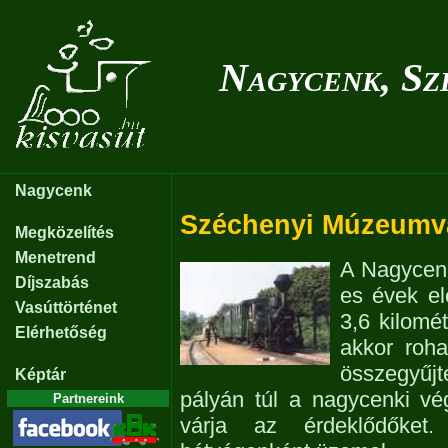
Nagycenk, Sz
Nagycenk
Széchenyi Múzeumv
Megközelítés
Menetrend
A Nagycen
Díjszabás
es évek el
Vasúttörténet
3,6 kilomé
Elérhetőség
akkor roha
összegyűj
Képtár
pályán túl a nagycenki v
Partnereink
várja az érdeklődőket. 