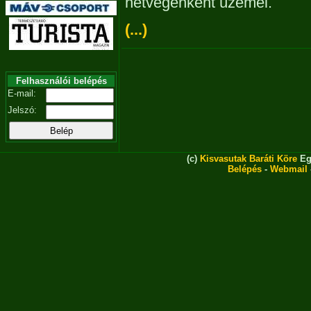
hétvégenként üzemel.
(...)
Felhasználói belépés
E-mail:
Jelszó:
(c)
Kisvasutak Baráti Köre
Eg
Belépés
-
Webmail