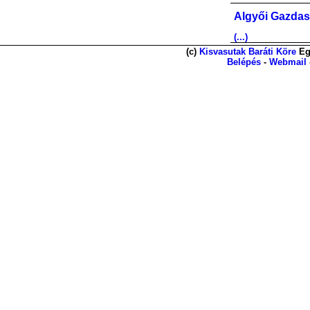
Algyői Gazdas
(...)
(c)
Kisvasutak Baráti Köre
Eg
Belépés
-
Webmail