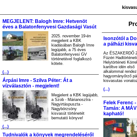
kisvas
MEGJELENT: Balogh Imre: Hetvenöt
Pr
éves a Balatonfenyvesi Gazdasági Vasút
2025. november 19-én
Isonzótól a Do
megjelent a KBK
a pálházi kisv
kiadásában Balogh Imre
legújabb, a 75 éves
Az ÉSZAKERDŐ Zr
Balatonfenyvesi GV
Füzéri Hadtörténet
történetével foglalkozó
Helytörténeti Körre
kötete.
karöltve idén első
alkalommal rendez
(...)
hagyományőrző pá
Árpási Imre - Szilva Péter: Át a
kisvasutas vonato
vízválasztón - megjelent!
(...)
Megjelent a KBK legújabb,
a Szob - Márianosztra -
Felek Ferenc -
Nagyirtáspuszta -
Tamás: A MÁV A
Nagybörzsöny
kisvasút történetét
kapható!
bemutató könyve!
(...)
Tudnivalók a könyvek megrendeléséről