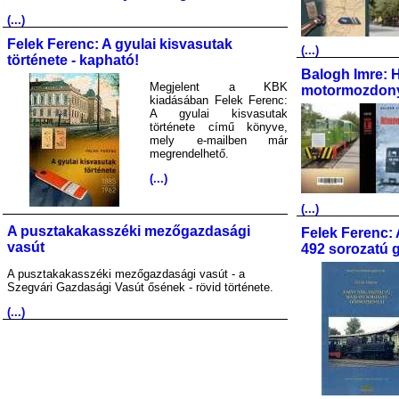
(...)
Felek Ferenc: A gyulai kisvasutak
(...)
története - kapható!
Balogh Imre: 
Megjelent a KBK
motormozdony
kiadásában Felek Ferenc:
A gyulai kisvasutak
története című könyve,
mely e-mailben már
megrendelhető.
(...)
(...)
A pusztakakasszéki mezőgazdasági
Felek Ferenc: 
vasút
492 sorozatú 
A pusztakakasszéki mezőgazdasági vasút - a
Szegvári Gazdasági Vasút ősének - rövid története.
(...)