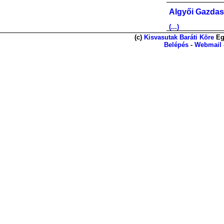
Algyői Gazdas
(...)
(c)
Kisvasutak Baráti Köre
Eg
Belépés
-
Webmail