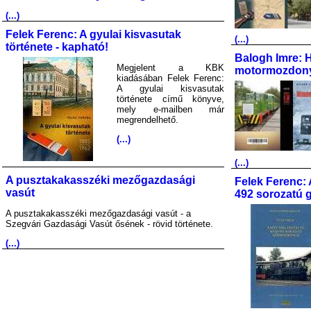
(...)
Felek Ferenc: A gyulai kisvasutak
(...)
története - kapható!
Balogh Imre: 
Megjelent a KBK
motormozdony
kiadásában Felek Ferenc:
A gyulai kisvasutak
története című könyve,
mely e-mailben már
megrendelhető.
(...)
(...)
A pusztakakasszéki mezőgazdasági
Felek Ferenc: 
vasút
492 sorozatú 
A pusztakakasszéki mezőgazdasági vasút - a
Szegvári Gazdasági Vasút ősének - rövid története.
(...)