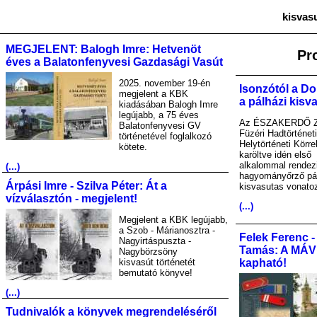
kisvas
MEGJELENT: Balogh Imre: Hetvenöt
Pr
éves a Balatonfenyvesi Gazdasági Vasút
2025. november 19-én
Isonzótól a Do
megjelent a KBK
a pálházi kisv
kiadásában Balogh Imre
legújabb, a 75 éves
Az ÉSZAKERDŐ Zr
Balatonfenyvesi GV
Füzéri Hadtörténet
történetével foglalkozó
Helytörténeti Körre
kötete.
karöltve idén első
alkalommal rendez
(...)
hagyományőrző pá
Árpási Imre - Szilva Péter: Át a
kisvasutas vonato
vízválasztón - megjelent!
(...)
Megjelent a KBK legújabb,
a Szob - Márianosztra -
Felek Ferenc -
Nagyirtáspuszta -
Tamás: A MÁV A
Nagybörzsöny
kisvasút történetét
kapható!
bemutató könyve!
(...)
Tudnivalók a könyvek megrendeléséről