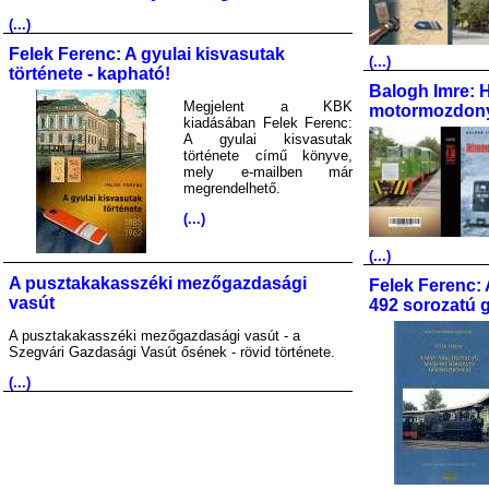
(...)
Felek Ferenc: A gyulai kisvasutak
(...)
története - kapható!
Balogh Imre: 
Megjelent a KBK
motormozdony
kiadásában Felek Ferenc:
A gyulai kisvasutak
története című könyve,
mely e-mailben már
megrendelhető.
(...)
(...)
A pusztakakasszéki mezőgazdasági
Felek Ferenc: 
vasút
492 sorozatú 
A pusztakakasszéki mezőgazdasági vasút - a
Szegvári Gazdasági Vasút ősének - rövid története.
(...)