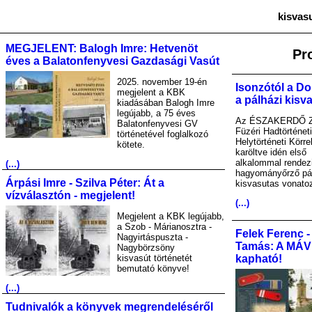
kisvas
MEGJELENT: Balogh Imre: Hetvenöt
Pr
éves a Balatonfenyvesi Gazdasági Vasút
2025. november 19-én
Isonzótól a Do
megjelent a KBK
a pálházi kisv
kiadásában Balogh Imre
legújabb, a 75 éves
Az ÉSZAKERDŐ Zr
Balatonfenyvesi GV
Füzéri Hadtörténet
történetével foglalkozó
Helytörténeti Körre
kötete.
karöltve idén első
alkalommal rendez
(...)
hagyományőrző pá
Árpási Imre - Szilva Péter: Át a
kisvasutas vonato
vízválasztón - megjelent!
(...)
Megjelent a KBK legújabb,
a Szob - Márianosztra -
Felek Ferenc -
Nagyirtáspuszta -
Tamás: A MÁV A
Nagybörzsöny
kisvasút történetét
kapható!
bemutató könyve!
(...)
Tudnivalók a könyvek megrendeléséről