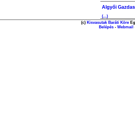
Algyői Gazdas
(...)
(c)
Kisvasutak Baráti Köre
Eg
Belépés
-
Webmail