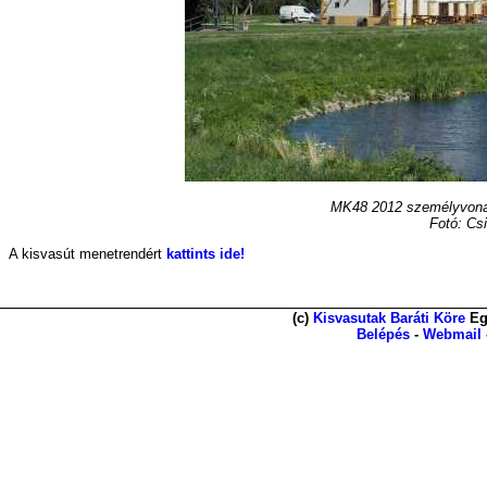
MK48 2012 személyvonat
Fotó: Cs
A kisvasút menetrendért
kattints ide!
(c)
Kisvasutak Baráti Köre
Eg
Belépés
-
Webmail