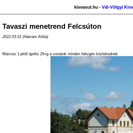
kisvasut.hu -
Vál-Völgyi Kis
Tavaszi menetrend Felcsúton
2022.03.01 (Hatvani Attila)
Március 1-jétől április 29-ig a vonatok minden hétvgén közlekednek