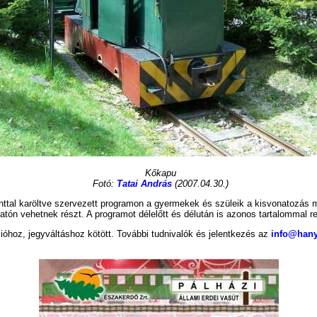
Kőkapu
Fotó:
Tatai András
(2007.04.30.)
ttal karöltve szervezett programon a gyermekek és szüleik a kisvonatozás 
tón vehetnek részt. A programot délelőtt és délután is azonos tartalommal r
cióhoz, jegyváltáshoz kötött. További tudnivalók és jelentkezés az
info@hany