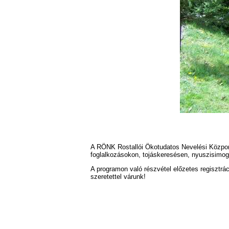
A RÖNK Rostallói Ökotudatos Nevelési Közpon
foglalkozásokon, tojáskeresésen, nyuszisimoga
A programon való részvétel előzetes regisztrá
szeretettel várunk!