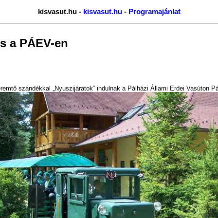
kisvasut.hu -
kisvasut.hu
-
Programajánlat
és a PÁEV-en
remtő szándékkal „Nyuszijáratok” indulnak a Pálházi Állami Erdei Vasúton Pá