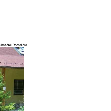
lházáról Rostallóra.