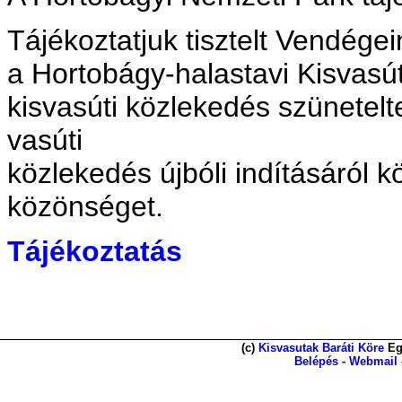
Tájékoztatjuk tisztelt Vendégei
a Hortobágy-halastavi Kisvasút
kisvasúti közlekedés szünetelt
vasúti
közlekedés újbóli indításáról 
közönséget.
Tájékoztatás
(c)
Kisvasutak Baráti Köre
Eg
Belépés
-
Webmail