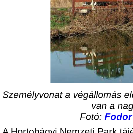
Személyvonat a végállomás elő
van a nag
Fotó:
Fodor 
A Hortobágyi Nemzeti Park táj