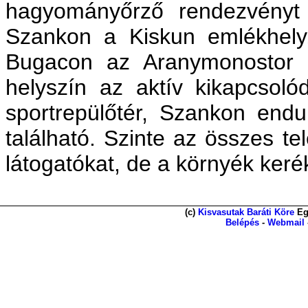
hagyományőrző rendezvényt 
Szankon a Kiskun emlékhely,
Bugacon az Aranymonostor l
helyszín az aktív kikapcsoló
sportrepülőtér, Szankon endu
található. Szinte az összes te
látogatókat, de a környék keré
(c)
Kisvasutak Baráti Köre
Eg
Belépés
-
Webmail