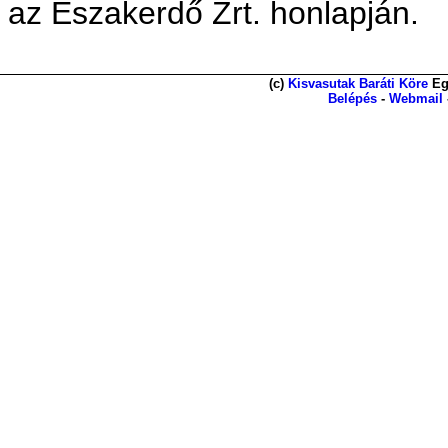
az Északerdő Zrt. honlapján.
(c)
Kisvasutak Baráti Köre
Eg
Belépés
-
Webmail