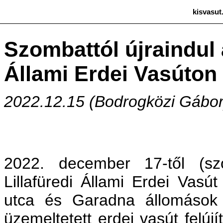
kisvasut
Szombattól újraindul 
Állami Erdei Vasúton
2022.12.15 (Bodrogközi Gábor
2022. december 17-től (sz
Lillafüredi Állami Erdei Vasú
utca és Garadna állomások
üzemeltetett erdei vasút felú