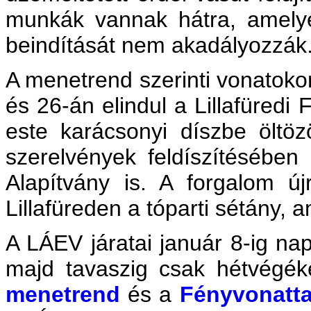
munkák vannak hátra, amelye
beindítását nem akadályozzák
A menetrend szerinti vonatoko
és 26-án elindul a Lillafüred
este karácsonyi díszbe öltöz
szerelvények feldíszítésében
Alapítvány is. A forgalom új
Lillafüreden a tóparti sétány, 
A LÁEV járatai január 8-ig na
majd tavaszig csak hétvégé
menetrend
és a
Fényvonatta