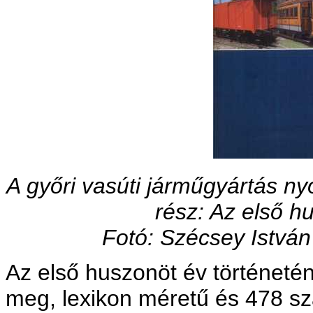
A győri vasúti járműgyártás ny
rész: Az első h
Fotó: Szécsey István
Az első huszonöt év történeté
meg, lexikon méretű és 478 sz