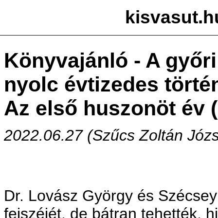
kisvasut.h
Könyvajánló - A győri
nyolc évtizedes történ
Az első huszonöt év 
2022.06.27 (Szűcs Zoltán Józs
Dr. Lovász György és Szécsey 
fejszéjét, de bátran tehették, h