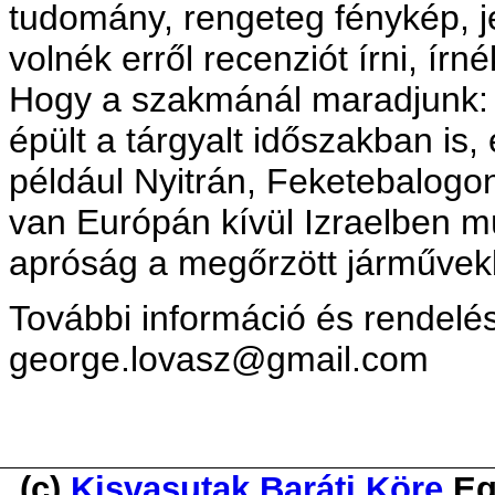
tudomány, rengeteg fénykép, jel
volnék erről recenziót írni, ír
Hogy a szakmánál maradjunk: 
épült a tárgyalt időszakban is,
például Nyitrán, Feketebalogo
van Európán kívül Izraelben 
apróság a megőrzött járművek
További információ és rendelés
george.lovasz@gmail.com
(c)
Kisvasutak Baráti Köre
Eg