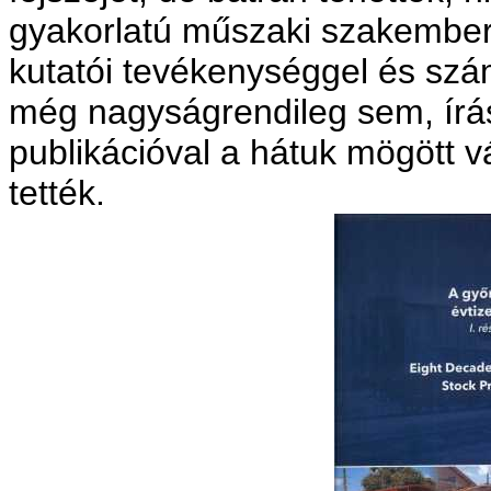
gyakorlatú műszaki szakember
kutatói tevékenységgel és sz
még nagyságrendileg sem, írás
publikációval a hátuk mögött vál
tették.