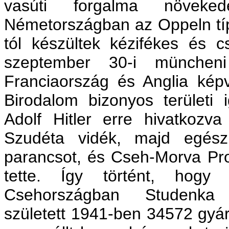
vasúti forgalma növeked
Németországban az Oppeln tí
tól készültek kézifékes és c
szeptember 30-i müncheni
Franciaország és Anglia képvi
Birodalom bizonyos területi 
Adolf Hitler erre hivatkozv
Szudéta vidék, majd egész
parancsot, és Cseh-Morva Pro
tette. Így történt, hogy
Csehországban Studenka 
született 1941-ben 34572 gyár