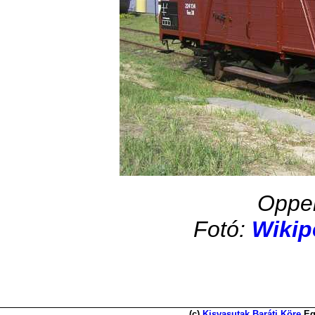
Oppe
Fotó:
Wikip
(c)
Kisvasutak Baráti Köre
Eg