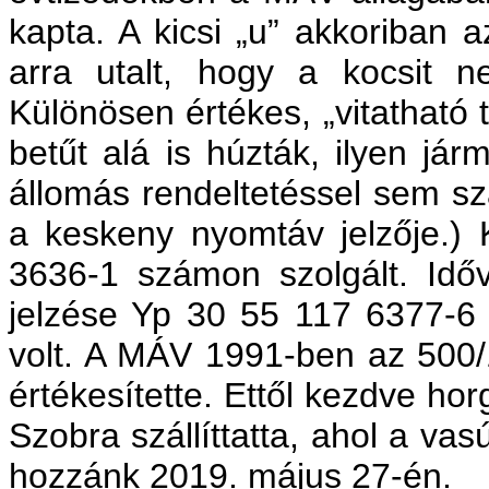
kapta. A kicsi „u” akkoriban a
arra utalt, hogy a kocsit n
Különösen értékes, „vitatható 
betűt alá is húzták, ilyen já
állomás rendeltetéssel sem sz
a keskeny nyomtáv jelzője.)
3636-1 számon szolgált. Időv
jelzése Yp 30 55 117 6377-6 
volt. A MÁV 1991-ben az 500/
értékesítette. Ettől kezdve ho
Szobra szállíttatta, ahol a vasú
hozzánk 2019. május 27-én.