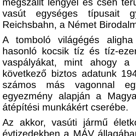
megszállt lengyel és cseh te
vasút egységes típusait g
Reichsbahn, a Német Birodalm
A tomboló világégés aligha 
hasonló kocsik tíz és tíz-ez
vaspályákat, mint ahogy a
következő biztos adatunk 194
számos más vagonnal egy
egyezmény alapján a Magya
átépítési munkákért cserébe.
Az akkor, vasúti jármű életk
évtizedekben a MÁV állagába