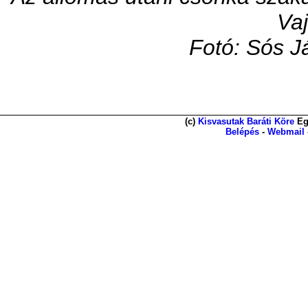
Vaj
Fotó: Sós J
(c)
Kisvasutak Baráti Köre
Eg
Belépés
-
Webmail