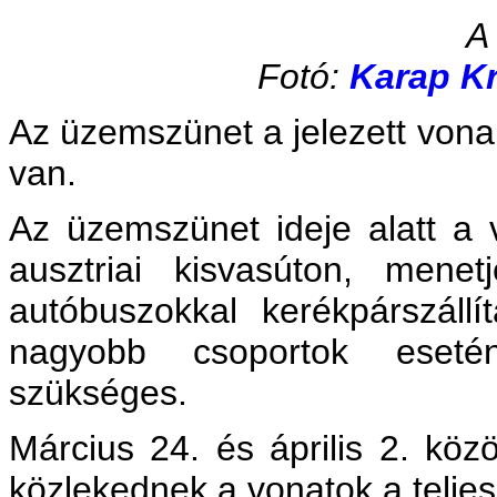
A
Fotó:
Karap Kr
Az üzemszünet a jelezett von
van.
Az üzemszünet ideje alatt a 
ausztriai kisvasúton, men
autóbuszokkal kerékpárszállí
nagyobb csoportok esetén
szükséges.
Március 24. és április 2. köz
közlekednek a vonatok a teljes