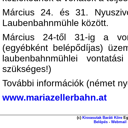
Március 24. és 31. Nyusziv
Laubenbahnmühle között.
Március 24-től 31-ig a vo
(egyébként belépődíjas) üze
laubenbahnmühlei vontatási 
szükséges!)
További információk (német ny
www.mariazellerbahn.at
(c)
Kisvasutak Baráti Köre
Eg
Belépés
-
Webmail