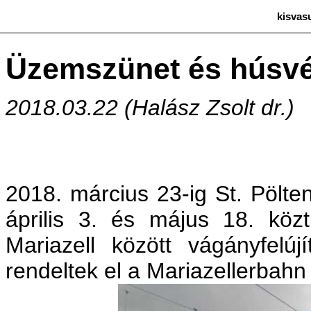
kisvas
Üzemszünet és húsvé
2018.03.22 (Halász Zsolt dr.)
2018. március 23-ig St. Pölt
április 3. és május 18. kö
Mariazell között vágányfelúj
rendeltek el a Mariazellerbahn