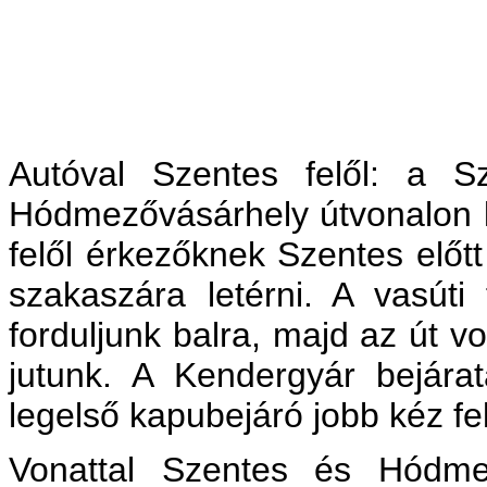
Autóval Szentes felől: a 
Hódmezővásárhely útvonalon le
felől érkezőknek Szentes előt
szakaszára letérni. A vasúti 
forduljunk balra, majd az út v
jutunk. A Kendergyár bejárat
legelső kapubejáró jobb kéz fel
Vonattal Szentes és Hódmez