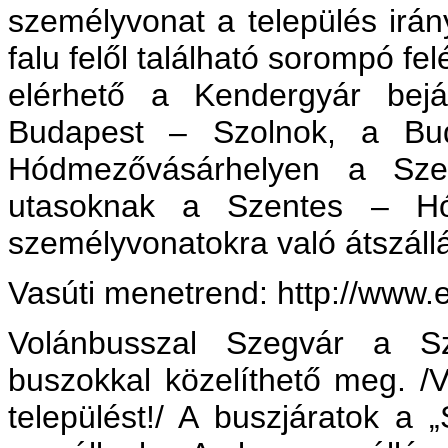
személyvonat a település irán
falu felől található sorompó fel
elérhető a Kendergyár bej
Budapest – Szolnok, a Buda
Hódmezővásárhelyen a Sze
utasoknak a Szentes – Hó
személyvonatokra való átszáll
Vasúti menetrend: http://www.e
Volánbusszal Szegvár a S
buszokkal közelíthető meg. /V
települést!/ A buszjáratok a