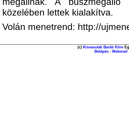
megállnak. A buszmegálló 
közelében lettek kialakítva.
Volán menetrend: http://ujmen
(c)
Kisvasutak Baráti Köre
Eg
Belépés
-
Webmail