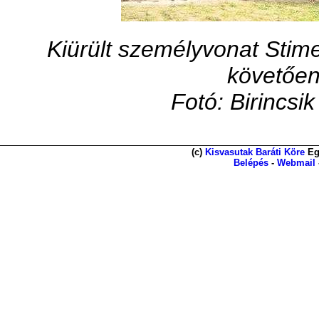
Kiürült személyvonat Stim
követően
Fotó: Birincsi
(c)
Kisvasutak Baráti Köre
Eg
Belépés
-
Webmail