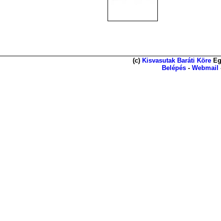
(c)
Kisvasutak Baráti Köre
Eg
Belépés
-
Webmail