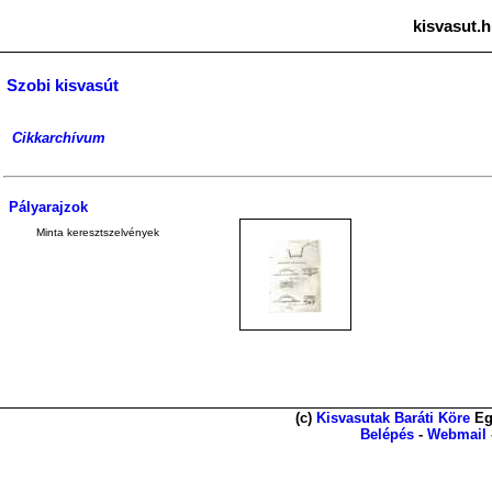
kisvasut.h
Szobi kisvasút
Cikkarchívum
Pályarajzok
Minta keresztszelvények
(c)
Kisvasutak Baráti Köre
Eg
Belépés
-
Webmail