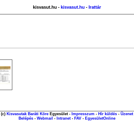
kisvasut.hu -
kisvasut.hu
-
Irattár
(c)
Kisvasutak Baráti Köre
Egyesület -
Impresszum
-
Hír küldés
-
Üzenet
Belépés
-
Webmail
-
Intranet
-
FAV
-
EgyesületOnline