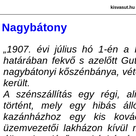
kisvasut.hu
Nagybátony
„1907. évi július hó 1-én 
határában fekvő s azelőtt Gu
nagybátonyi kőszénbánya, véte
került.
A szénszállítás egy régi, a
történt, mely egy hibás áll
kazánházhoz egy kis ková
üzemvezetői lakházon kívül 