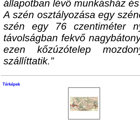
állapotban lévő munkásház és 
A szén osztályozása egy szénc
szén egy 76 czentiméter n
távolságban fekvő nagybátonyi 
ezen kőzúzótelep mozdon
szállíttatik.”
Térképek