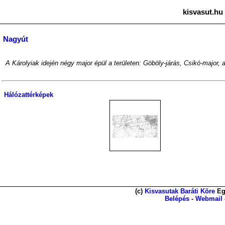
kisvasut.hu
Nagyút
A Károlyiak idején négy major épül a területen: Göböly-járás, Csikó-major,
Hálózattérképek
(c)
Kisvasutak Baráti Köre
Eg
Belépés
-
Webmail