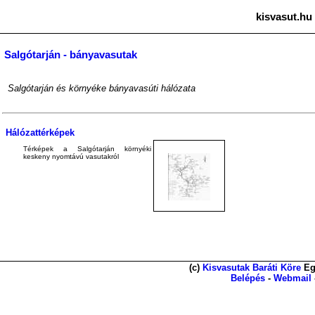
kisvasut.hu
Salgótarján - bányavasutak
Salgótarján és környéke bányavasúti hálózata
Hálózattérképek
Térképek a Salgótarján környéki
keskeny nyomtávú vasutakról
(c)
Kisvasutak Baráti Köre
Eg
Belépés
-
Webmail