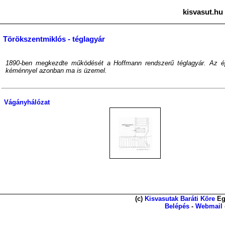
kisvasut.hu
Törökszentmiklós - téglagyár
1890-ben megkezdte működését a Hoffmann rendszerű téglagyár. Az épül
kéménnyel azonban ma is üzemel.
Vágányhálózat
(c)
Kisvasutak Baráti Köre
Eg
Belépés
-
Webmail