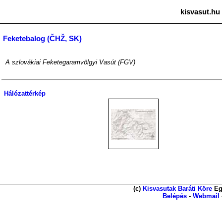
kisvasut.hu
Feketebalog (ČHŽ, SK)
A szlovákiai Feketegaramvölgyi Vasút (FGV)
Hálózattérkép
(c)
Kisvasutak Baráti Köre
Eg
Belépés
-
Webmail