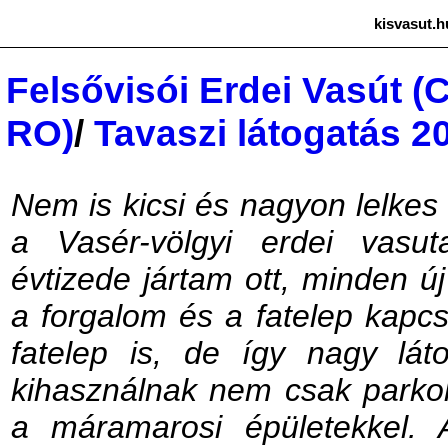
kisvasut.h
Felsővisói Erdei Vasút (
RO)
/
Tavaszi látogatás 2
Nem is kicsi és nagyon lelkes
a Vasér-völgyi erdei vasu
évtizede jártam ott, minden új
a forgalom és a fatelep kapc
fatelep is, de így nagy láto
kihasználnak nem csak parkol
a máramarosi épületekkel.