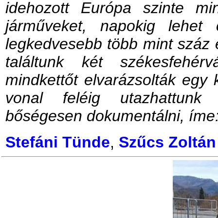
idehozott Európa szinte min
járműveket, napokig lehet
legkedvesebb több mint száz
találtunk két székesfehér
mindkettőt elvarázsolták egy k
vonal feléig utazhattunk
bőségesen dokumentálni, íme
Stefáni Tünde
,
Szűcs Zoltán