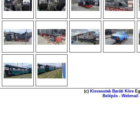
(c)
Kisvasutak Baráti Köre
Eg
Belépés
-
Webmail